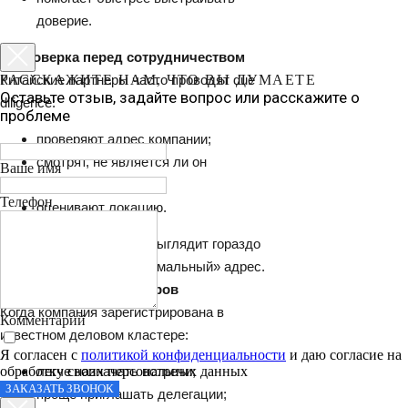
доверие.
2. Проверка перед сотрудничеством
Китайские партнеры часто проводят due
РАССКАЖИТЕ НАМ, ЧТО ВЫ ДУМАЕТЕ
Оставьте отзыв, задайте вопрос или расскажите о
diligence:
проблеме
проверяют адрес компании;
смотрят, не является ли он
Ваше имя
массовым;
Телефон
оценивают локацию.
Адрес в бизнес-центре выглядит гораздо
убедительнее, чем «формальный» адрес.
3. Упрощение переговоров
Когда компания зарегистрирована в
Комментарий
известном деловом кластере:
Я согласен с
политикой конфиденциальности
и даю согласие на
обработку своих персональных данных
легче назначать встречи;
ЗАКАЗАТЬ ЗВОНОК
проще приглашать делегации;