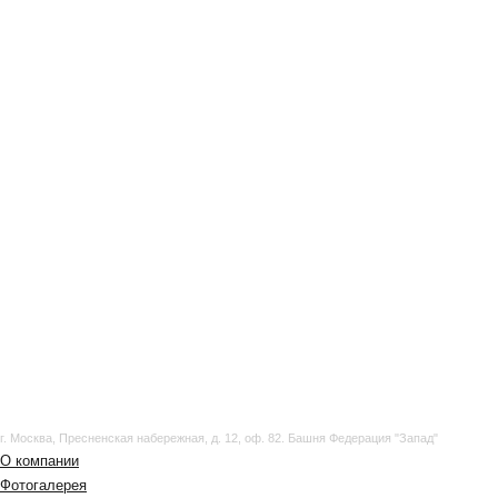
г. Москва, Пресненская набережная, д. 12, оф. 82. Башня Федерация "Запад"
О компании
Фотогалерея