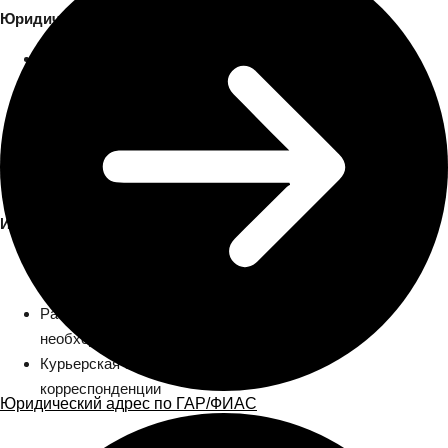
Юридическая безопасность:
Нежилое помещение с правом
коммерческого использования
Собственник — юридическое лицо с
полным пакетом документов
Гарантийное письмо для ФНС и
банков
Инфраструктура:
Переговорные комнаты для встреч с
контрагентами
Рабочие места в офисе при
необходимости
Курьерская служба и обработка
корреспонденции
Юридический адрес по ГАР/ФИАС