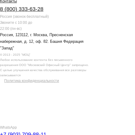
Контакты
8 (800) 333-63-28
Россия (звонок бесплатный)
Звоните с 10:00 до
22:00 (пн-вс)
Россия, 123112, г. Москва, Пресненская
набережная, д. 12, оф. 82. Башня Федерация
"Запад"
© 2013 - 2025 "МОЦ"
Любое использование контента без письменного
разрешения ООО "Московский Офисный Центр" запрещено.
С целью улучшения качества обслуживания все разговоры
записываются
Политика конфиденциальности
WhatsApp
+7 (903) 709-88-11