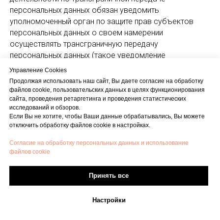
персональных данных обязан уведомить
уполномоченный орган по защите прав субъектов
персональных данных о своем намерении
осуществлять трансграничную передачу
персональных данных (такое уведомление
направляется отдельно от уведомления о намерении
Управление Cookies
осуществлять обработку персональных данных).
Продолжая использовать наш сайт, Вы даете согласие на обработку
10.2. Оператор до подачи вышеуказанного
файлов cookie, пользовательских данных в целях функционирования
сайта, проведения ретаргетинга и проведения статистических
уведомления, обязан получить от органов власти
исследований и обзоров.
иностранного государства, иностранных физических
Если Вы не хотите, чтобы Ваши данные обрабатывались, Вы можете
лиц, иностранных юридических лиц, которым
отключить обработку файлов cookie в настройках.
планируется трансграничная передача персональных
Согласие на обработку персональных данных и использование
данных, соответствующие сведения.
файлов cookie
11. Конфиденциальность персональных данных
Оператор и иные лица, получившие доступ
Принять все
к персональным данным, обязаны не раскрывать
третьим лицам и не распространять персональные
Настройки
данные без согласия субъекта персональных данных,
если иное не предусмотрено федеральным законом.