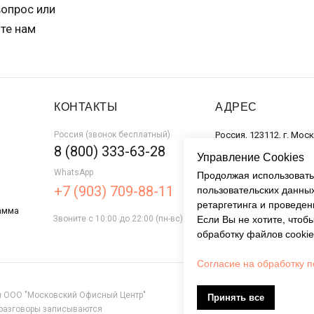
вопрос или
те нам
КОНТАКТЫ
АДРЕС
Россия (звонок бесплатный)
Россия, 123112, г. Мос
8 (800) 333-63-28
набережная, д. 12, оф.
Управление Cookies
WhatsApp
Продолжая использовать 
+7 (903) 709-88-11
пользовательских данны
ретаргетинга и проведен
амма
Звоните с 10:00 до 22:00 (пн-вс)
Если Вы не хотите, что
обработку файлов cookie
Согласие на обработку 
я ООО "Московский Офисный Центр"
Принять все
Политика конфиденциальнос
 разговоры записываются