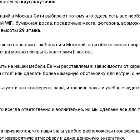
 доступна
круглосуточно
.
енций в Москва-Сити выбирают потому что здесь есть все нео
ый WiFi, бумажная доска, посадочные места, фотозона, возмож
с высоты
29 этажа
.
олько позволяют любоваться Москвой, но и обеспечивают хоро
егда можно прикрыть жалюзями black out.
ть на нашей мебели. Ее мы расставляем в зависимости от хара
 стол" или сделать более камерную обстановку для встреч с 
ьзуют и как конференц-залы, и тренинг-залы, и учебные аудит
то всегда ответственно и волнительно, но мы сделаем все для 
 признаются, что наши залы удобно расположены (конференц-з
ают невероятную атмосферу и даже денежную энергетику.